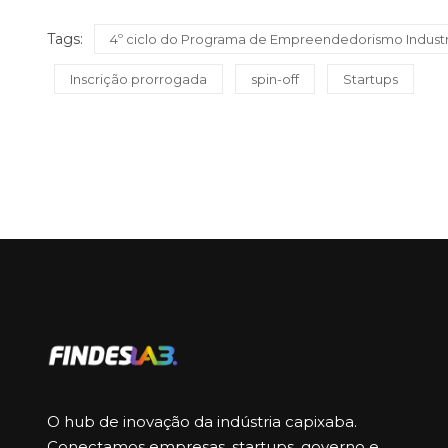
Tags:
4º ciclo do Programa de Empreendedorismo Industr
Inscrição prorrogada
spin-off
Startups
O hub de inovação da indústria capixaba.
Conectamos empresas, startups, governo e