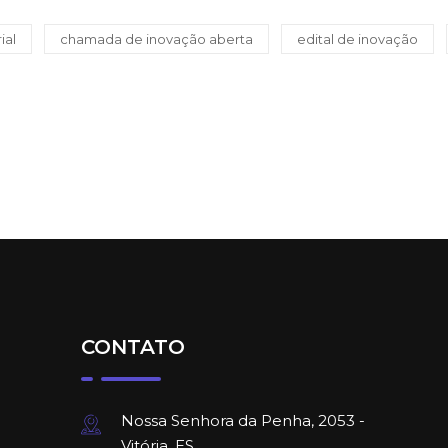
ial
chamada de inovação aberta
edital de inovação
CONTATO
Nossa Senhora da Penha, 2053 -
Vitória, ES