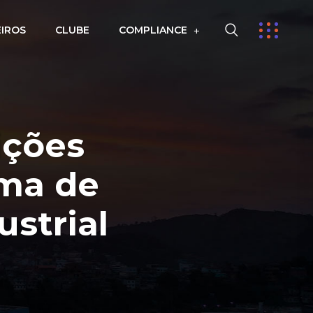
EIROS
CLUBE
COMPLIANCE
ições
ama de
strial