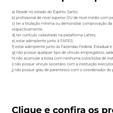
a) Residir no estado do Espírito Santo;
b) profissional de nível superior OU de nível médio com p
c) ter a titulação mínima ou demonstrar comprovação da expe
respectivamente;
d) ter currículo cadastrado na plataforma Lattes;
e) estar adimplente junto à FAPES;
f) estar adimplente junto às Fazendas Federal, Estadual e M
g) não possuir qualquer tipo de vínculo empregatício, sal
h) não acumular a bolsa com nenhuma outra bolsa de insti
i) não possuir vínculo societário com a instituição execut
j) não possuir grau de parentesco com o coordenador d
Clique e confira os p