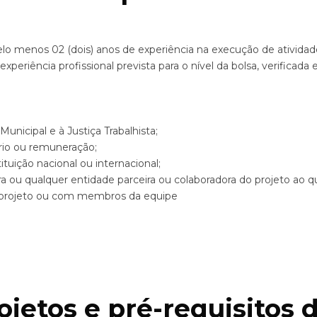
elo menos 02 (dois) anos de experiência na execução de atividade
riência profissional prevista para o nível da bolsa, verificada e
unicipal e à Justiça Trabalhista;
ário ou remuneração;
tuição nacional ou internacional;
ora ou qualquer entidade parceira ou colaboradora do projeto ao qu
o projeto ou com membros da equipe
rojetos e pré-requisitos