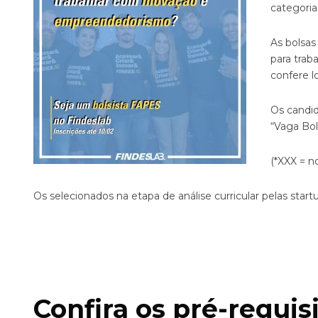
categoria
As bolsas
para trab
confere l
Os candid
“Vaga Bol
(*XXX = n
Os selecionados na etapa de análise curricular pelas sta
Confira os pré-requis