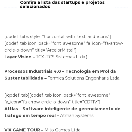
Confira a lista das startups e projetos
selecionados
[qodef_tabs style=”horizontal_with_text_and_icons”]
[qodef_tab icon_pack=”font_awesome” fa_icon=”fa-arrow-
circle-o-down” title=”ArcelorMittal”]
Layer Vision –
TCX (TCS Sistemas Ltda.)
Processos Industriais 4.0 – Tecnologia em Prol da
Sustentabilidade –
Termica Solutions Engenharia Ltda.
[/qodef_tab][qodef_tab icon_pack=”font_awesome”
fa_icon=”fa-arrow-circle-o-down” title=”CDTIV”]
Attlas – Software inteligente de gerenciamento de
tráfego em tempo real –
Atman Systems
VIX GAME TOUR –
Mito Games Ltda