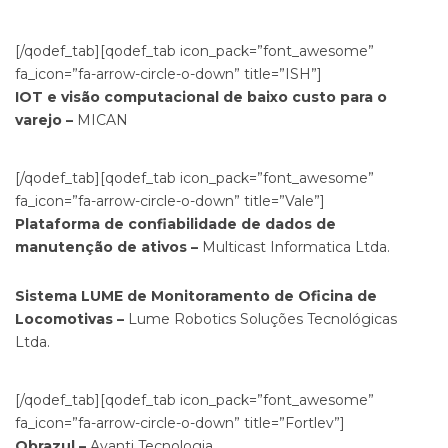
[/qodef_tab][qodef_tab icon_pack=”font_awesome”
fa_icon=”fa-arrow-circle-o-down” title=”ISH”]
IOT e visão computacional de baixo custo para o
varejo –
MICAN
[/qodef_tab][qodef_tab icon_pack=”font_awesome”
fa_icon=”fa-arrow-circle-o-down” title=”Vale”]
Plataforma de confiabilidade de dados de
manutenção de ativos –
Multicast Informatica Ltda.
Sistema LUME de Monitoramento de Oficina de
Locomotivas –
Lume Robotics Soluções Tecnológicas
Ltda.
[/qodef_tab][qodef_tab icon_pack=”font_awesome”
fa_icon=”fa-arrow-circle-o-down” title=”Fortlev”]
Obrazul –
Avanti Tecnologia