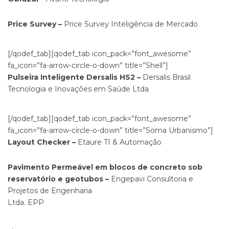
Price Survey –
Price Survey Inteligência de Mercado
[/qodef_tab][qodef_tab icon_pack=”font_awesome”
fa_icon=”fa-arrow-circle-o-down” title=”Shell”]
Pulseira Inteligente Dersalis HS2 –
Dersalis Brasil
Tecnologia e Inovações em Saúde Ltda
[/qodef_tab][qodef_tab icon_pack=”font_awesome”
fa_icon=”fa-arrow-circle-o-down” title=”Soma Urbanismo”]
Layout Checker –
Etaure TI & Automação
Pavimento Permeável em blocos de concreto sob
reservatório e geotubos –
Engepavi Consultoria e
Projetos de Engenharia
Ltda. EPP