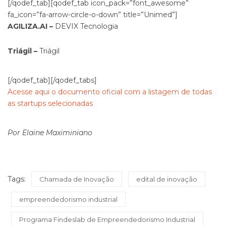
[/qodef_tab][qodef_tab icon_pack=”font_awesome”
fa_icon=”fa-arrow-circle-o-down” title=”Unimed”]
AGILIZA.AI –
DEVIX Tecnologia
Triágil –
Triágil
[/qodef_tab][/qodef_tabs]
Acesse aqui o documento oficial com a listagem de todas
as startups selecionadas
Por Elaine Maximiniano
Tags:
Chamada de Inovação
edital de inovação
empreendedorismo industrial
Programa Findeslab de Empreendedorismo Industrial