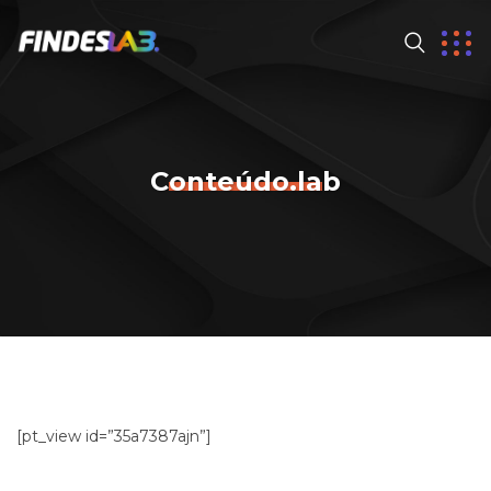
Conteúdo.lab
[pt_view id=”35a7387ajn”]