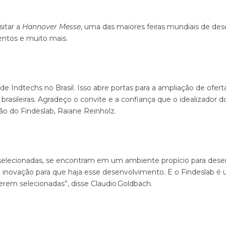
sitar a
Hannover Messe
, uma das maiores feiras mundiais de des
mentos e muito mais.
 de Indtechs no Brasil. Isso abre portas para a ampliação de ofe
rasileiras. Agradeço o convite e a confiança que o idealizador 
ão do Findeslab, Raiane Reinholz.
ecionadas, se encontram em um ambiente propício para desenvol
e inovação para que haja esse desenvolvimento. E o Findeslab é 
rem selecionadas”, disse
Claudio Goldbach.