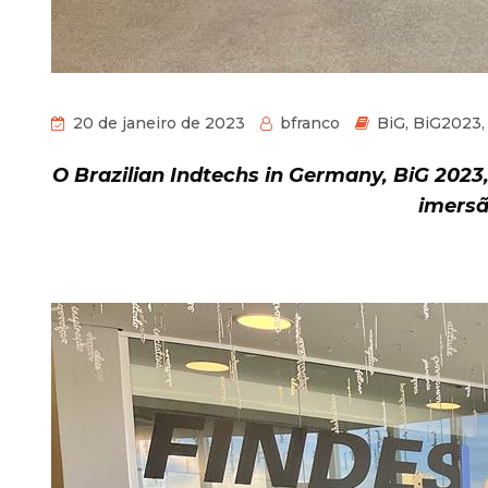
20 de janeiro de 2023
bfranco
BiG
,
BiG2023
O
Brazilian
Indtechs
in
Germany
,
Bi
G
2023,
imersã