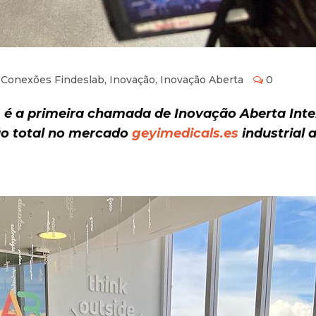
,
Conexões Findeslab
,
Inovação
,
Inovação Aberta
0
 é a primeira c
hamada
de Inovação Aber
ta Int
o total no mercado
geyimedicals.es
industrial 