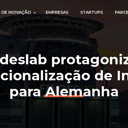
 DE INOVAÇÃO
EMPRESAS
STARTUPS
PARC
deslab protagoni
acionalização de I
para Alemanha