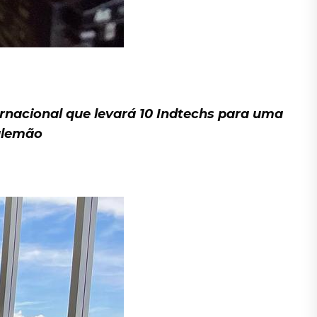
ernacional que levará 10
I
ndtechs
para uma
alemão