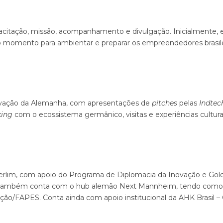
apacitação, missão, acompanhamento e divulgação. Inicialmente, 
o momento para ambientar e preparar os empreendedores brasil
inovação da Alemanha, com apresentações de
pitches
pelas
Indtec
ing
com o ecossistema germânico, visitas e experiências cultura
erlim, com apoio do Programa de Diplomacia da Inovação e Gold
va também conta com o hub alemão Next Mannheim, tendo como p
ação/FAPES. Conta ainda com apoio institucional da AHK Brasil –