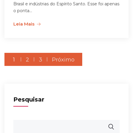
Brasil e indústrias do Espírito Santo. Esse foi apenas
o ponta...
Leia Mais
Paginação
1
2
3
Próximo
de
posts
Pesquisar