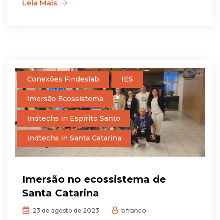
Leia Mais
BiG
BiG2023
Conexões Findeslab
IES
Imersão Ecossistema
Indtechs in Espírito Santo
Indtechs in Santa Catarina
Imersão no ecossistema de
Santa Catarina
bfranco
23 de agosto de 2023