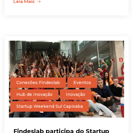
Leia Mais
Conexões Findeslab
Eventos
Hub de Inovação
Inovação
Startup Weekend Sul Capixaba
Findeslab participa do Startup