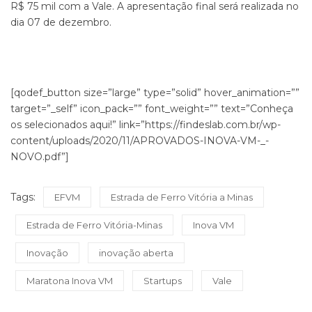
R$ 75 mil com a Vale. A apresentação final será realizada no
dia 07 de dezembro.
[qodef_button size=”large” type=”solid” hover_animation=””
target=”_self” icon_pack=”” font_weight=”” text=”Conheça
os selecionados aqui!” link=”https://findeslab.com.br/wp-
content/uploads/2020/11/APROVADOS-INOVA-VM-_-
NOVO.pdf”]
Tags:
EFVM
Estrada de Ferro Vitória a Minas
Estrada de Ferro Vitória-Minas
Inova VM
Inovação
inovação aberta
Maratona Inova VM
Startups
Vale