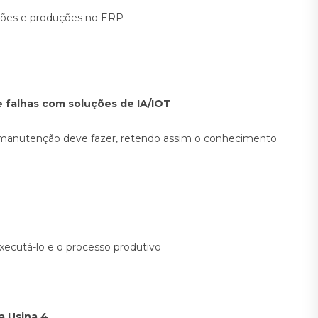
ções e produções no ERP
e falhas com soluções de IA/IOT
u manutenção deve fazer, retendo assim o conhecimento
executá-lo e o processo produtivo
a Usina 4