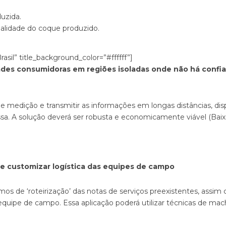
uzida.
ualidade do coque produzido.
sil” title_background_color=”#ffffff”]
es consumidoras em regiões isoladas onde não há confiabi
 medição e transmitir as informações em longas distâncias, d
ssa. A solução deverá ser robusta e economicamente viável (Baix
r e customizar logística das equipes de campo
mos de ‘roteirização’ das notas de serviços preexistentes, assi
ipe de campo. Essa aplicação poderá utilizar técnicas de machin