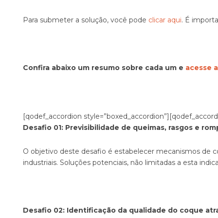
Para submeter a solução, você pode
clicar aqui
. É import
Confira abaixo um resumo sobre cada um e
acesse a
[qodef_accordion style=”boxed_accordion”][qodef_accordion
Desafio 01: Previsibilidade de queimas, rasgos e ro
O objetivo deste desafio é estabelecer mecanismos de 
industriais. Soluções potenciais, não limitadas a esta ind
Desafio 02: Identificação da qualidade do coque at