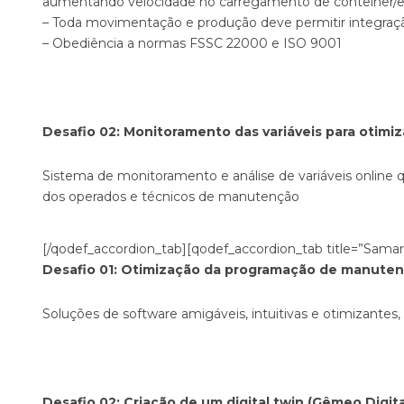
aumentando velocidade no carregamento de contêiner/e
– Toda movimentação e produção deve permitir integra
– Obediência a normas FSSC 22000 e ISO 9001
Desafio 02: Monitoramento das variáveis para otimi
Sistema de monitoramento e análise de variáveis onlin
dos operados e técnicos de manutenção
[/qodef_accordion_tab][qodef_accordion_tab title=”Samarc
Desafio 01: Otimização da programação de manute
Soluções de software amigáveis, intuitivas e otimizantes,
Desafio 02: Criação de um digital twin (Gêmeo Digit