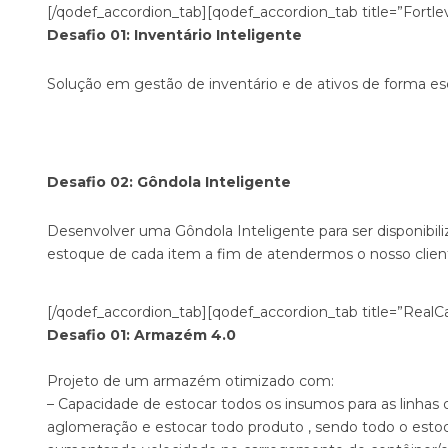
[/qodef_accordion_tab][qodef_accordion_tab title=”Fortlev
Desafio 01: Inventário Inteligente
Solução em gestão de inventário e de ativos de forma esc
Desafio 02: Gôndola Inteligente
Desenvolver uma Gôndola Inteligente para ser disponibil
estoque de cada item a fim de atendermos o nosso clien
[/qodef_accordion_tab][qodef_accordion_tab title=”RealCaf
Desafio 01: Armazém 4.0
Projeto de um armazém otimizado com:
– Capacidade de estocar todos os insumos para as linhas
aglomeração e estocar todo produto , sendo todo o esto