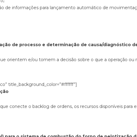
tc
ção de informações para lançamento automático de movimenta
zação de processo e determinação de causa/diagnóstico d
e que orientem e/ou tomem a decisão sobre o que a operação o
o” title_background_color=”#ffffff”]
nção
 que conecte o backlog de ordens, os recursos disponíveis para 
al) para o sistema de combustão do forno de pelotização d