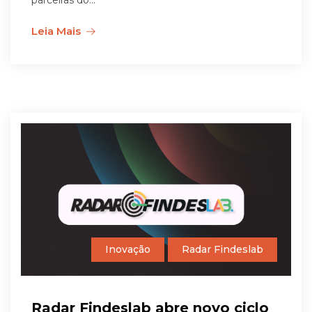
parceiras do...
Leia Mais
Inovação
Radar Findeslab
Radar Findeslab abre novo ciclo