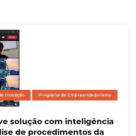
 de Inovação
Programa de Empreendedorismo
lve solução com inteligência
álise de procedimentos da